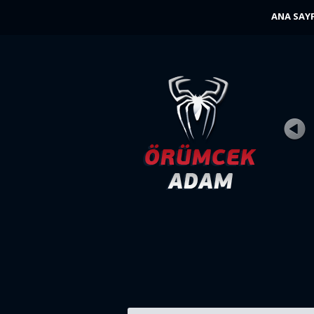
ANA SAY
SAVAS
Puan
Oynandı 31K
Örümcek Adam düşmanları ona yaklaştı 
herkes kahramanla bile uyumak istiyor!..
ŞIMDI OYNA