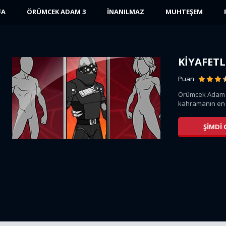
FA
ÖRÜMCEK ADAM 3
İNANILMAZ
MUHTEŞEM
KIYAFETL
Puan
ve
Örümcek Adam 
.
kahramanın en ge
ŞIMDI