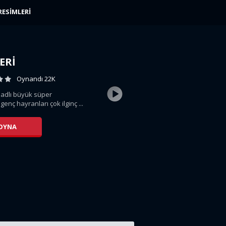
RESIMLERI
ERI
Oynandı 22K
adlı büyük süper
nç hayranları çok ilginç ...
 OYNA