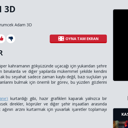
 3D
rumcek Adam 3D
OYNA TAM EKRAN
R
er kahramanın gökyüzünde uçacağı için yukarıdan şehre
m binalarda ve diğer yapılarda mükemmel şekilde kendini
Ancak bu seyahat sadece zaman kaybı değil, bazı suçluları ya
arını bulmak için önemli bir görev, bu yüzden gözlerini
ane'i
kurtardığı gibi, hazır grafikleri kaparak yalnızca bir
k direkler, köprüler ve diğer şehir inşaatları arasında
 ağının arzını kurtarmak için yuvarlak işaretler toplamayı
KA