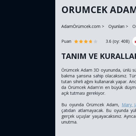
ORUMCEK ADAM
AdamÖrümcek.com
Oyunları
O
Puan
3.6
(oy:
408
)
TANIM VE KURALLA
Örümcek Adam 3D oyununda, ünlü süp
bakma şansına sahip olacaksınız. Tü
tutan sihirli ağını kullanarak yapar. 
da Örümcek Adam'ın en büyük düşmanl
açık tutması gerekiyor.
Bu oyunda Örümcek Adam,
Mary J
çatıdan atlamayacak. Bu oyunda yükse
gerçek uçuşlar yaşayacaksınız. Ayrıca:
unutma.