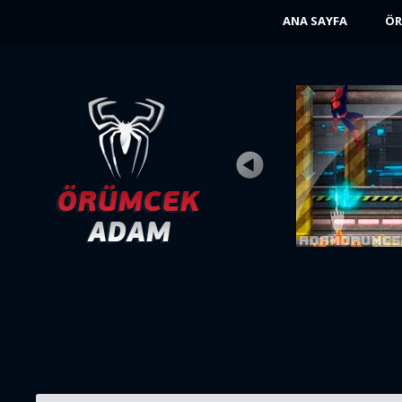
ANA SAYFA
ÖR
AG FIRLATICI
Puan
Oynandı 30K
Adam Peter Parker hiç süper kahraman
olma düşüncesine girmedi. Ama kaderi
başka ...
ŞIMDI OYNA