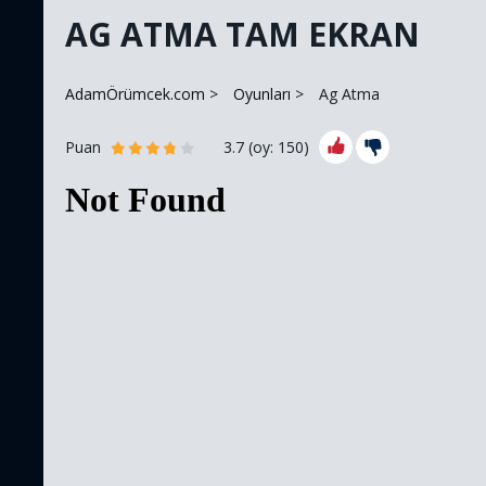
AG ATMA TAM EKRAN
AdamÖrümcek.com
Oyunları
Ag Atma
Puan
3.7
(oy:
150
)